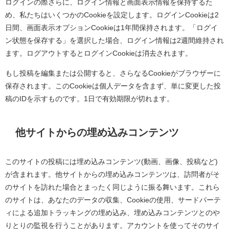
ログインの際さらに、ログイン情報と画面表示情報を保持するた
め、私たちはいくつかの
Cookie
を設定します。ログイン
Cookie
は
2
日間、画面表示オプション
Cookie
は
1
年間保持されます。「ログイ
ン状態を保存する」を選択した場合、ログイン情報は
2
週間維持され
ます。ログアウトするとログイン
Cookie
は消去されます。
もし投稿を編集または公開すると、さらなる
Cookie
がブラウザーに
保存されます。この
Cookie
は個人データを含まず、単に変更した投
稿の
ID
を示すものです。
1
日で有効期限が切れます。
他サイトからの埋め込みコンテンツ
このサイトの投稿には埋め込みコンテンツ
(動画、画像、投稿など)
が含まれます。他サイトからの埋め込みコンテンツは、訪問者がそ
のサイトを訪れた場合とまったく同じように振る舞います。これら
のサイトは、あなたのデータの収集、
Cookie
の使用、サードパーテ
ィによる追加トラッキングの埋め込み、埋め込みコンテンツとのや
りとりの監視を行うことがあります。アカウントを使ってそのサイ