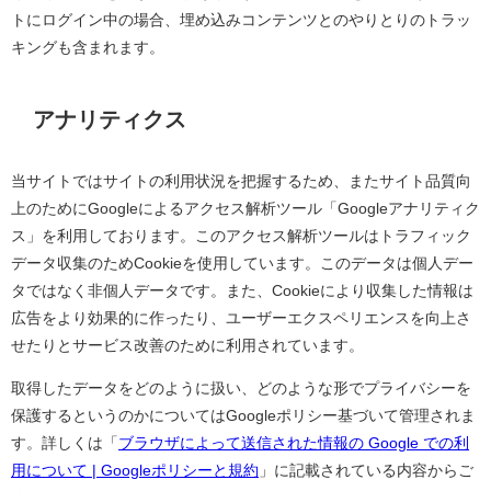
トにログイン中の場合、埋め込みコンテンツとのやりとりのトラッ
キングも含まれます。
アナリティクス
当サイトではサイトの利用状況を把握するため、またサイト品質向
上のために
Google
によるアクセス解析ツール「Googleアナリティク
ス」を利用しております。このアクセス解析ツールはトラフィック
データ収集のため
Cookie
を使用しています。このデータは個人デー
タではなく非個人データです。また、
Cookie
により収集した情報は
広告をより効果的に作ったり、ユーザーエクスペリエンスを向上さ
せたりとサービス改善のために利用されています。
取得したデータをどのように扱い、どのような形でプライバシーを
保護するというのかについては
Google
ポリシー基づいて管理されま
す。詳しくは「
ブラウザによって送信された情報の
Google
での利
用について
| Google
ポリシーと規約
」に記載されている内容からご