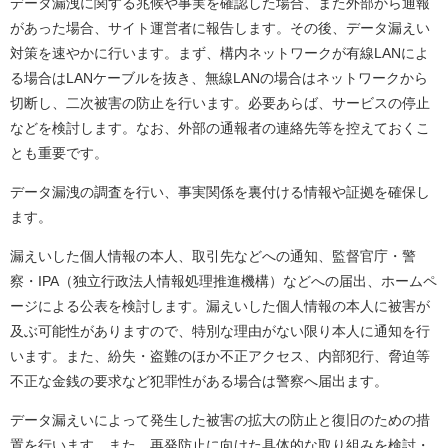
データ漏洩に関する兆候や事実を確認した場合、また外部から通報
があった場合、サイト運営者に報告します。その後、データ漏えい
対策を速やかに行います。まず、構内ネットワークが有線
LAN
によ
る場合は
LAN
ケーブルを抜き、無線
LAN
の場合はネットワークから
切断し、二次被害の防止を行います。必要あらば、サービスの停止
などを検討します。なお、外部の通報者の連絡先等を控えておくこ
とも重要です。
データ漏洩の調査を行い、事実関係を裏付ける情報や証拠を確保し
ます。
漏えいした個人情報の本人、取引先などへの通知、監督官庁・警
察・
IPA
（独立行政法人情報処理推進機構）などへの届出、ホームペ
ージによる公表を検討します。漏えいした個人情報の本人に被害が
及ぶ可能性がありますので、特別な理由がない限り本人に通知を行
います。また、紛失・盗難のほか不正アクセス、内部犯行、脅迫等
不正な金銭の要求など犯罪性がある場合は警察へ届出ます。
データ漏えいによって発生した被害の拡大の防止と復旧のための措
置を行います。また、再発防止に向けた具体的な取り組みを検討・